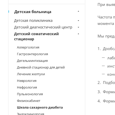
При выяв
Детская больница
Частота 
Детская поликлиника
момента 
Детский диагностический центр
Детский соматический
Мы предл
стационар
Аллергология
Дообс
Гастроэнтерология
лаб
Дегельминтизация
инс
Дневной стационар для детей
Лечение желтухи
кон
Неврология
Подбо
Нефрология
Форми
Пульмонология
Физиокабинет
Форми
Школа сахарного диабета
Эндокринология