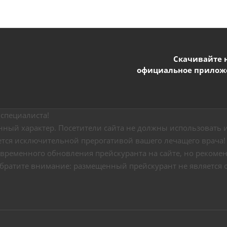
Скачивайте 
официальное прилож
специалиста!
ный характер. Посетители сайта не должны использовать и
ется исключительной прерогативой вашего лечащего врача!
временного обновления прейскуранта на сайте, но рекоменд
Обратите внимание: размещенный прейскурант не является 