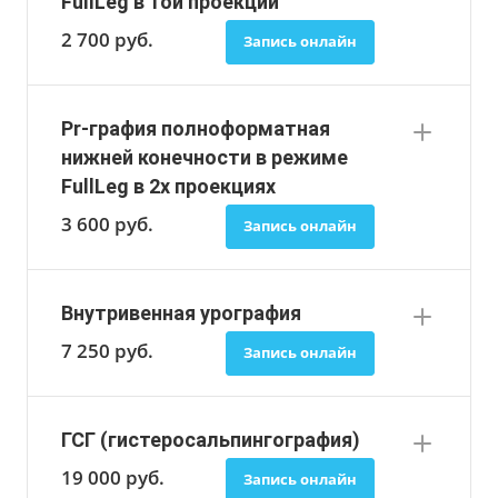
FullLeg в 1ой проекции
2 700
руб.
Запись онлайн
Pr-графия полноформатная
нижней конечности в режиме
FullLeg в 2х проекциях
3 600
руб.
Запись онлайн
Внутривенная урография
7 250
руб.
Запись онлайн
ГСГ (гистеросальпингография)
19 000
руб.
Запись онлайн