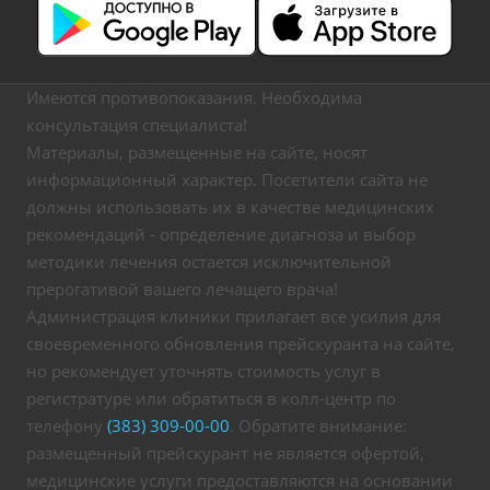
Имеются противопоказания. Необходима
консультация специалиста!
Материалы, размещенные на сайте, носят
информационный характер. Посетители сайта не
должны использовать их в качестве медицинских
рекомендаций - определение диагноза и выбор
методики лечения остается исключительной
прерогативой вашего лечащего врача!
Администрация клиники прилагает все усилия для
своевременного обновления прейскуранта на сайте,
но рекомендует уточнять стоимость услуг в
регистратуре или обратиться в колл-центр по
телефону
(383) 309-00-00
. Обратите внимание:
размещенный прейскурант не является офертой,
медицинские услуги предоставляются на основании