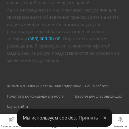
прерогативой вашего лечащего врача!
Администрация клиники прилагает все усилия для
своевременного обновления прейскуранта на сайте,
но рекомендует уточнять стоимость услуг в
регистратуре или обратиться в колл-центр по
телефону
(383) 309-00-00
. Обратите внимание:
размещенный прейскурант не является офертой,
медицинские услуги предоставляются на основании
заключенного договора.
© 2026 Клиника «Претор» Ваше здоровье – наша забота!
Политика конфиденциальности
Версия для слабовидящих
Карта сайта
Мы используем cookies.
Принять
Запись онлайн
Услуги
Сотрудники
Акции
Новости
Контакты