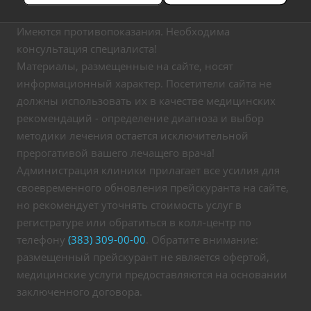
Имеются противопоказания. Необходима
консультация специалиста!
Материалы, размещенные на сайте, носят
информационный характер. Посетители сайта не
должны использовать их в качестве медицинских
рекомендаций - определение диагноза и выбор
методики лечения остается исключительной
прерогативой вашего лечащего врача!
Администрация клиники прилагает все усилия для
своевременного обновления прейскуранта на сайте,
но рекомендует уточнять стоимость услуг в
регистратуре или обратиться в колл-центр по
телефону
(383) 309-00-00
. Обратите внимание:
размещенный прейскурант не является офертой,
медицинские услуги предоставляются на основании
заключенного договора.