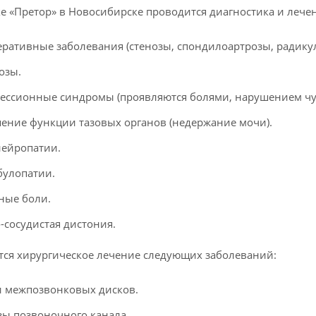
е «Претор» в Новосибирске проводится диагностика и леч
еративные заболевания (стенозы, спондилоартрозы, радикул
озы.
ессионные синдромы (проявляются болями, нарушением чув
ение функции тазовых органов (недержание мочи).
ейропатии.
булопатии.
ные боли.
-сосудистая дистония.
ся хирургическое лечение следующих заболеваний:
 межпозвонковых дисков.
зы позвоночного канала.