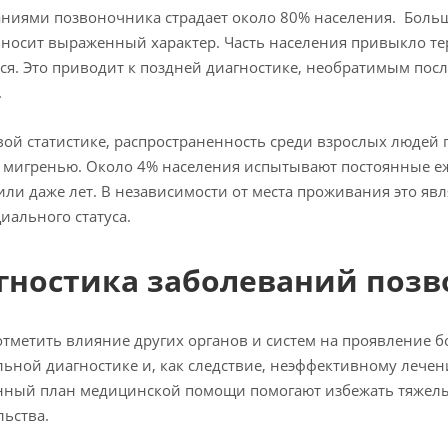
ниями позвоночника страдает около 80% населения. Больш
носит выраженный характер. Часть населения привыкло терп
ся. Это приводит к поздней диагностике, необратимым пос
.
ой статистике, распространенность среди взрослых людей 
 мигренью. Около 4% населения испытывают постоянные е
или даже лет. В независимости от места проживания это яв
циального статуса.
гностика заболеваний поз
отметить влияние других органов и систем на проявление б
ьной диагностике и, как следствие, неэффективному лече
ный план медицинской помощи помогают избежать тяжелых
ьства.