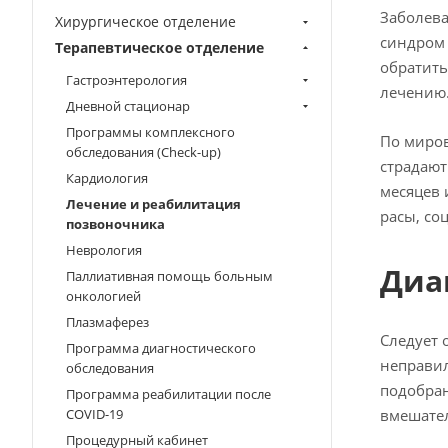
Заболева
Хирургическое отделение
синдром 
Терапевтическое отделение
обратить
Гастроэнтерология
лечению
Дневной стационар
Программы комплексного
По миров
обследования (Check-up)
страдают
Кардиология
месяцев 
Лечение и реабилитация
расы, со
позвоночника
Неврология
Диа
Паллиативная помощь больным
онкологией
Плазмаферез
Следует 
Программа диагностического
неправил
обследования
подобран
Программа реабилитации после
COVID-19
вмешател
Процедурный кабинет