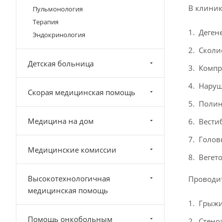
В клиник
Пульмонология
Терапия
Деген
Эндокринология
Сколи
Детская больница
Компр
Наруш
Скорая медицинская помощь
Полин
Медицина на дом
Вести
Голов
Медицинские комиссии
Вегето
Высокотехнологичная
Проводит
медицинская помощь
Грыжи
Помощь онкобольным
Стено