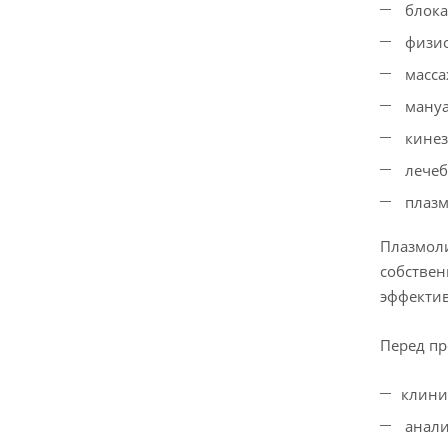
блока
физио
масса
мануа
кинез
лечеб
плазм
Плазмоли
собствен
эффекти
Перед пр
клини
анали