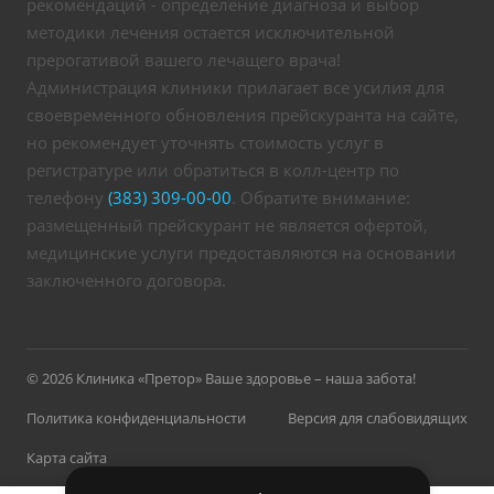
рекомендаций - определение диагноза и выбор
методики лечения остается исключительной
прерогативой вашего лечащего врача!
Администрация клиники прилагает все усилия для
своевременного обновления прейскуранта на сайте,
но рекомендует уточнять стоимость услуг в
регистратуре или обратиться в колл-центр по
телефону
(383) 309-00-00
. Обратите внимание:
размещенный прейскурант не является офертой,
медицинские услуги предоставляются на основании
заключенного договора.
© 2026 Клиника «Претор» Ваше здоровье – наша забота!
Политика конфиденциальности
Версия для слабовидящих
Карта сайта