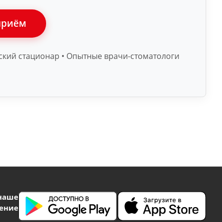
приём
ский стационар • Опытные врачи-стоматологи
наше
ение