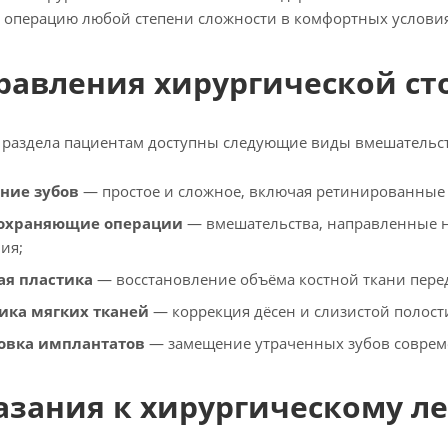
 операцию любой степени сложности в комфортных условия
равления хирургической с
 раздела пациентам доступны следующие виды вмешательст
ние зубов
— простое и сложное, включая ретинированные
сохраняющие операции
— вмешательства, направленные н
ия;
ая пластика
— восстановление объёма костной ткани пере
ика мягких тканей
— коррекция дёсен и слизистой полости
овка имплантатов
— замещение утраченных зубов совре
азания к хирургическому л