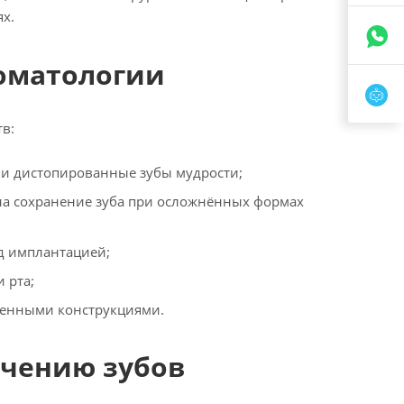
х.
томатологии
в:
 и дистопированные зубы мудрости;
а сохранение зуба при осложнённых формах
д имплантацией;
 рта;
менными конструкциями.
ечению зубов