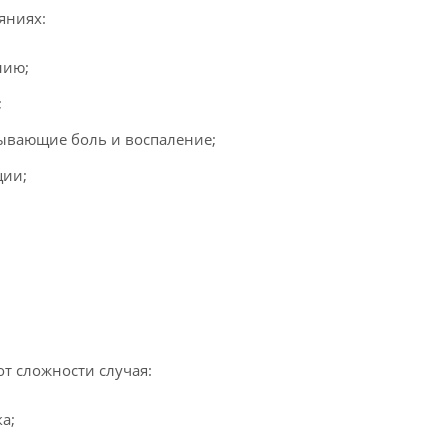
яниях:
нию;
;
ывающие боль и воспаление;
ции;
от сложности случая:
а;