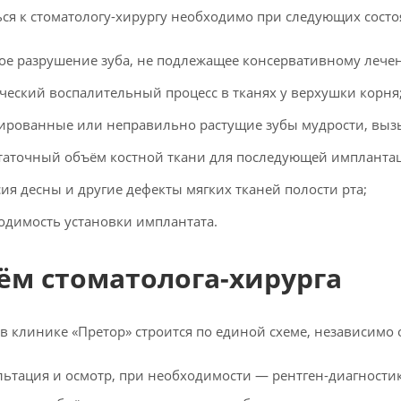
ся к стоматологу-хирургу необходимо при следующих состо
ое разрушение зуба, не подлежащее консервативному лече
ческий воспалительный процесс в тканях у верхушки корня
ированные или неправильно растущие зубы мудрости, выз
таточный объём костной ткани для последующей импланта
сия десны и другие дефекты мягких тканей полости рта;
одимость установки имплантата.
ём стоматолога-хирурга
в клинике «Претор» строится по единой схеме, независимо 
льтация и осмотр, при необходимости — рентген-диагностик