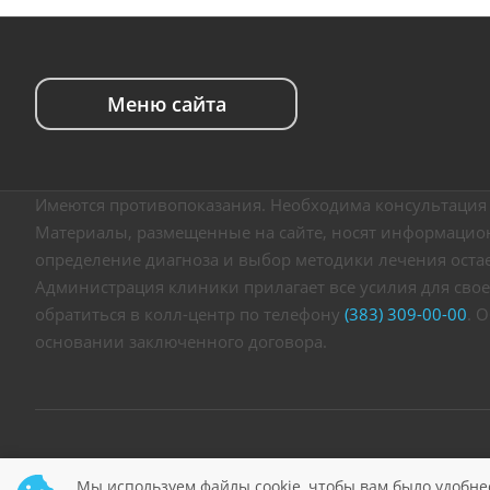
Меню сайта
Имеются противопоказания. Необходима консультация 
Материалы, размещенные на сайте, носят информацион
определение диагноза и выбор методики лечения оста
Администрация клиники прилагает все усилия для свое
обратиться в колл-центр по телефону
(383) 309-00-00
. 
основании заключенного договора.
© 2026 Клиника «Претор» Ваше здоровье – наша забота!
Мы используем файлы cookie, чтобы вам было удобне