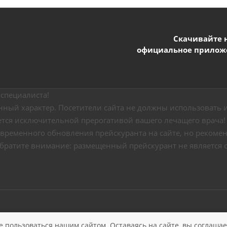
Скачивайте 
официальное прилож
специалиста!
ный характер. Посетители сайта не должны использовать и
ется исключительной прерогативой вашего лечащего врача!
временного обновления прейскуранта на сайте, но рекоменд
Обратите внимание: размещенный прейскурант не является 
Политика конфиденциальности
Версия для слабо
е пользоваться нашим сайтом. Оставаясь на сайте, вы соглаша