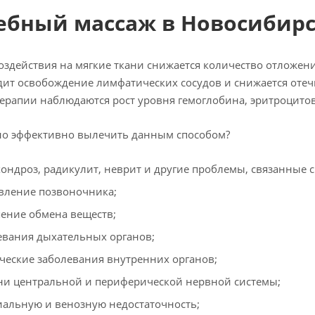
ебный массаж в Новосибир
воздействия на мягкие ткани снижается количество отложен
ит освобождение лимфатических сосудов и снижается отечн
ерапии наблюдаются рост уровня гемоглобина, эритроцитов
но эффективно вылечить данным способом?
хондроз, радикулит, неврит и другие проблемы, связанные 
вление позвоночника;
ение обмена веществ;
евания дыхательных органов;
ческие заболевания внутренних органов;
ни центральной и периферической нервной системы;
иальную и венозную недостаточность;