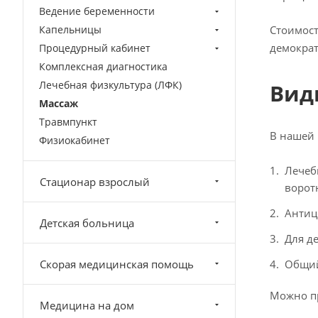
Ведение беременности
Капельницы
Стоимост
демокра
Процедурный кабинет
Комплексная диагностика
Лечебная физкультура (ЛФК)
Вид
Массаж
Травмпункт
В нашей 
Физиокабинет
Лечеб
Стационар взрослый
ворот
Антице
Детская больница
Для де
Скорая медицинская помощь
Общи
Можно пр
Медицина на дом