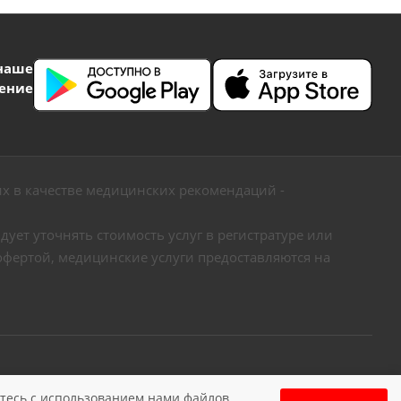
наше
ение
х в качестве медицинских рекомендаций -
ует уточнять стоимость услуг в регистратуре или
офертой, медицинские услуги предоставляются на
видящих
Карта сайта
етесь c использованием нами файлов