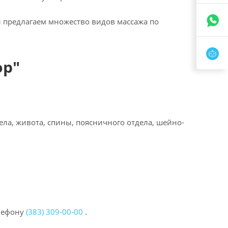
ы предлагаем множество видов массажа по
ор"
ела, живота, спины, поясничного отдела, шейно-
елефону
(383) 309-00-00
.