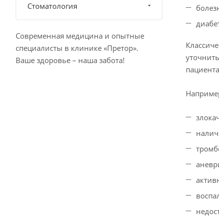
Стоматология
болез
диабе
Современная медицина и опытные
Классиче
специалисты в клинике «Претор».
уточнить
Ваше здоровье – наша забота!
пациента
Например
злока
налич
тромб
аневр
актив
воспа
недос