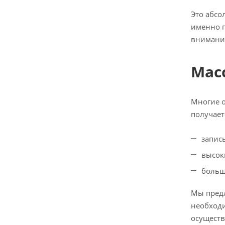
Это абсо
именно п
внимание
Мас
Многие о
получает
запис
высок
больш
Мы предл
необходи
осуществ