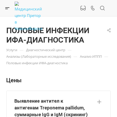
ПОЛОВЫЕ ИНФЕКЦИИ
ИФА-ДИАГНОСТИКА
—
—
Услуги
Диагностический центр
—
—
Анализы (Лабораторные исследования)
Анализ ИППП
Половые инфекции ИФА-диагностика
Цены
Выявление антител к
антигенам Treponema pallidum,
суммарные IgG и IgM (скрининг)