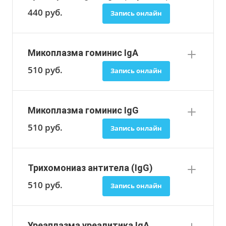
440
руб.
Запись онлайн
Микоплазма гоминис IgA
510
руб.
Запись онлайн
Микоплазма гоминис IgG
510
руб.
Запись онлайн
Трихомониаз антитела (IgG)
510
руб.
Запись онлайн
Уреаплазма уреалитика IgA