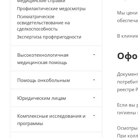
Медицинские справки
Профилактические медосмотры
Мы ценим
Психиатрическое
обеспеча
освидетельствование на
сделкоспособность
В клиник
Экспертиза профпригодности
Офо
Высокотехнологичная
медицинская помощь
Документ
Помощь онкобольным
потребит
реестре 
Юридическим лицам
Если вы 
гигиены 
Комплексные исследования и
программы
Осмотры 
При колл