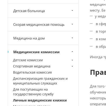
медицинс
месту. Ее
Детская больница
у мед
в сфе
Скорая медицинская помощь
в тор
Медицина на дом
в ком
в обр
Медицинские комиссии
Иногда т
Детские комиссии
Спортивная медицина
Пра
Водительская комиссия
Диспансеризация гражданских и
муниципальных служащих
Для того
Для поступающих на
обучение
государственную службу
некоторы
Личные медицинские книжки
операти