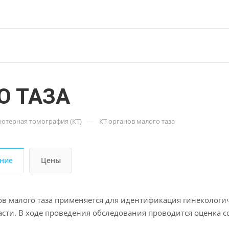
О ТАЗА
—
ютерная томография (КТ)
КТ органов малого таза
ние
Цены
ов малого таза применяется для идентификация гинекологи
асти. В ходе проведения обследования проводится оценка 