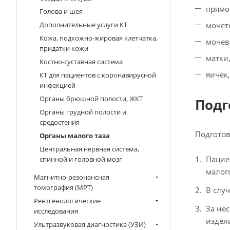
прямо
Голова и шея
Дополнительные услуги КТ
мочет
Кожа, подкожно-жировая клетчатка,
мочев
придатки кожи
матки
Костно-суставная система
яичек
КТ для пациентов с коронавирусной
инфекцией
Органы брюшной полости, ЖКТ
Подг
Органы грудной полости и
средостения
Подготов
Органы малого таза
Центральная нервная система,
Пацие
спинной и головной мозг
малог
Магнитно-резонансная
томография (МРТ)
В слу
Рентгенологические
За не
исследования
издел
Ультразвуковая диагностика (УЗИ)