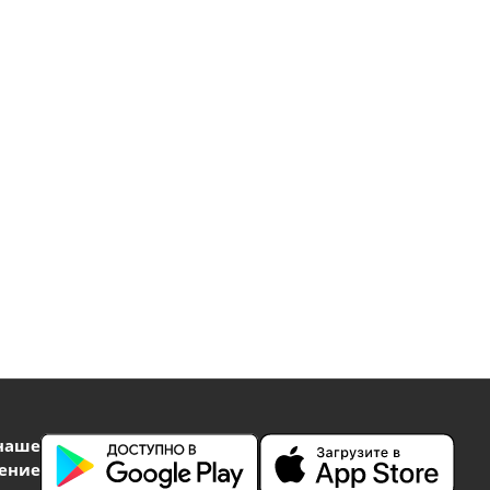
наше
ение