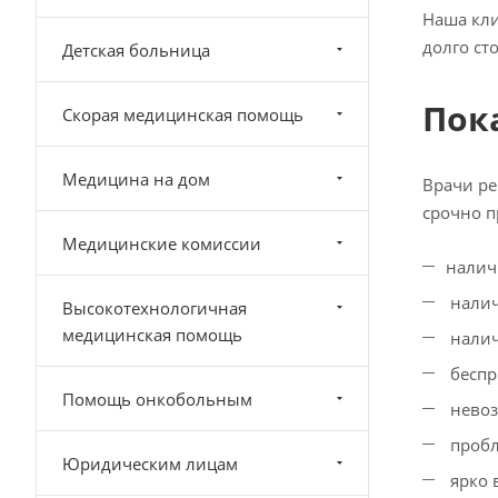
Наша кли
долго ст
Детская больница
Пок
Скорая медицинская помощь
Медицина на дом
Врачи ре
срочно п
Медицинские комиссии
налич
налич
Высокотехнологичная
медицинская помощь
налич
беспр
Помощь онкобольным
невоз
пробл
Юридическим лицам
ярко 