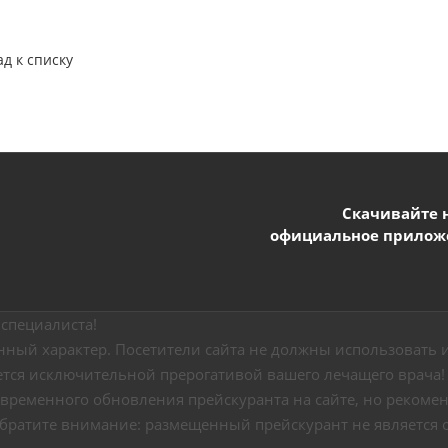
ад к списку
Скачивайте 
официальное прилож
специалиста!
ный характер. Посетители сайта не должны использовать и
ется исключительной прерогативой вашего лечащего врача!
временного обновления прейскуранта на сайте, но рекоменд
Обратите внимание: размещенный прейскурант не является 