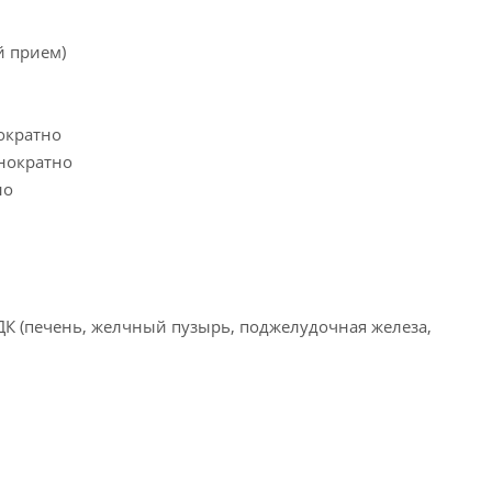
й прием)
нократно
днократно
но
К (печень, желчный пузырь, поджелудочная железа,