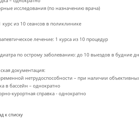
дка – однократно
рные исследования (по назначению врача)
1 курс из 10 сеансов в поликлинике
апевтическое лечение: 1 курса из 10 процедур
диатра по острому заболеванию: до 10 выездов в будние д
ская документация:
временной нетрудоспособности – при наличии объективны
а в бассейн – однократно
рно-курортная справка - однократно
ад к списку