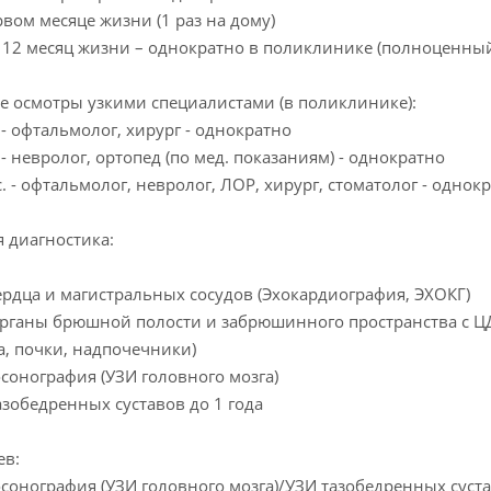
вом месяце жизни (1 раз на дому)
 12 месяц жизни – однократно в поликлинике (полноценны
 осмотры узкими специалистами (в поликлинике):
 - офтальмолог, хирург - однократно
 - невролог, ортопед (по мед. показаниям) - однократно
. - офтальмолог, невролог, ЛОР, хирург, стоматолог - однок
 диагностика:
рдца и магистральных сосудов (Эхокардиография, ЭХОКГ)
ганы брюшной полости и забрюшинного пространства с ЦД
а, почки, надпочечники)
онография (УЗИ головного мозга)
зобедренных суставов до 1 года
ев:
онография (УЗИ головного мозга)/УЗИ тазобедренных суставо