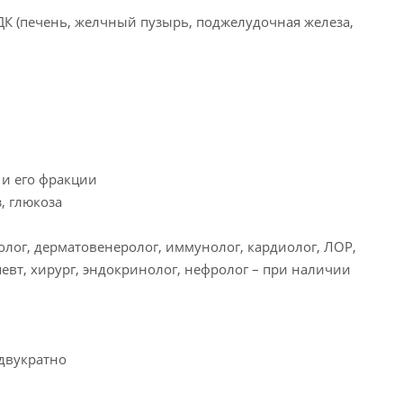
К (печень, желчный пузырь, поджелудочная железа,
 и его фракции
з, глюкоза
олог, дерматовенеролог, иммунолог, кардиолог, ЛОР,
певт, хирург, эндокринолог, нефролог – при наличии
 двукратно