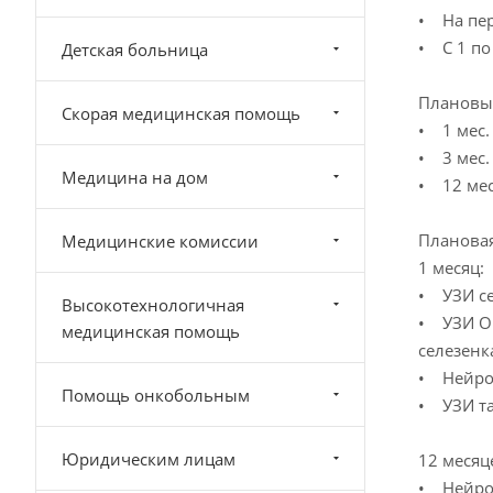
• На пер
• С 1 по
Детская больница
Плановые
Скорая медицинская помощь
• 1 мес.
• 3 мес.
Медицина на дом
• 12 мес
Плановая
Медицинские комиссии
1 месяц:
• УЗИ се
Высокотехнологичная
• УЗИ Ор
медицинская помощь
селезенк
• Нейрос
Помощь онкобольным
• УЗИ та
Юридическим лицам
12 месяц
• Нейрос