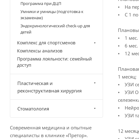
Программа при ДЦП
• На пер
Умники и умницы (подготовка к
• С 1 по
экзаменам)
Эндокринологический check-up для
Плановые
детей
• 1 мес.
Комплекс для спортсменов
• 6 мес.
Комплексы анализов
• 12 мес
Программа лояльности: семейный
доступ
Плановая
1 месяц:
Пластическая и
• УЗИ се
реконструктивная хирургия
• УЗИ Ор
селезенк
• Нейрос
Стоматология
• УЗИ та
Современная медицина и опытные
12 месяц
специалисты в клинике «Претор».
• УЗИ се