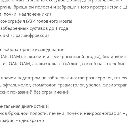
ганы брюшной полости и забрюшинного пространства с ЦД
а, почки, надпочечники)
онография (УЗИ головного мозга)
зобедренных суставов до 1 года
 ЭКГ (с расшифровкой)
е лабораторные исследования:
 ОАК, ОАМ (анализ мочи с микроскопией осадка), билирубин
ев: - ОАК, ОАМ, анализ кала на я/глист, соскоб на энтеробио
врачом педиатром по заболеванию: гастроэнтеролог, гинек
, офтальмолог, стоматолог, травматолог, уролог, физиотера
ких показаний без ограничений
нтальная диагностика:
нов брюшной полости, печени, почек и нейросонография –
графия – однократно