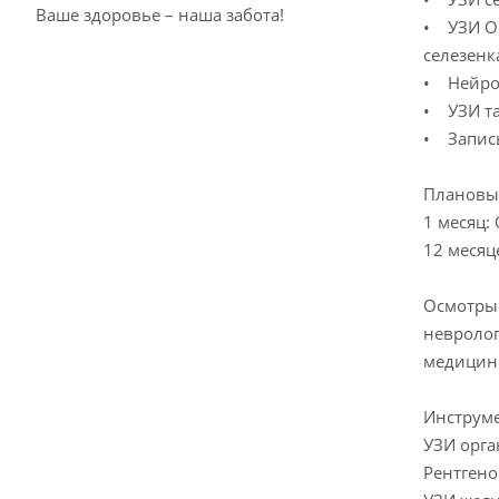
Ваше здоровье – наша забота!
• УЗИ Ор
селезенк
• Нейрос
• УЗИ та
• Запись
Плановы
1 месяц:
12 месяц
Осмотры 
невролог
медицинс
Инструме
УЗИ орга
Рентгено