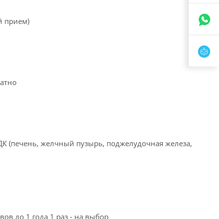
й прием)
ратно
К (печень, желчный пузырь, поджелудочная железа,
в до 1 года 1 раз - на выбор