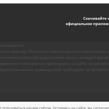
Скачивайте 
официальное прилож
специалиста!
ный характер. Посетители сайта не должны использовать и
ется исключительной прерогативой вашего лечащего врача!
временного обновления прейскуранта на сайте, но рекоменд
Обратите внимание: размещенный прейскурант не является 
Политика конфиденциальности
Версия для слабо
е пользоваться нашим сайтом. Оставаясь на сайте, вы соглаша