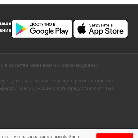
наше
ение
х в качестве медицинских рекомендаций -
ует уточнять стоимость услуг в регистратуре или
офертой, медицинские услуги предоставляются на
видящих
Карта сайта
етесь c использованием нами файлов