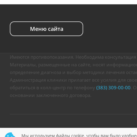
Меню сайта
Имеются противопоказания. Необходима консультация 
Материалы, размещенные на сайте, носят информацион
определение диагноза и выбор методики лечения оста
Администрация клиники прилагает все усилия для свое
обратиться в колл-центр по телефону
(383) 309-00-00
. 
основании заключенного договора.
© 2026 Клиника «Претор» Ваше здоровье – наша забота!
Мы используем файлы cookie, чтобы вам было удобне