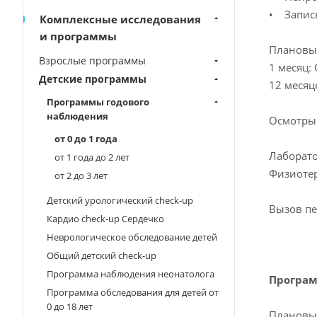
• Запись
Комплексные исследования
и программы
Плановы
Взрослые программы
1 месяц:
Детские программы
12 месяц
Программы годового
наблюдения
Осмотры 
от 0 до 1 года
Лаборато
от 1 года до 2 лет
Физиотер
от 2 до 3 лет
Детский урологический check-up
Вызов пе
Кардио check-up Сердечко
Неврологическое обследование детей
Общий детский check-up
Программа наблюдения неонатолога
Програм
Программа обследования для детей от
0 до 18 лет
Плановы