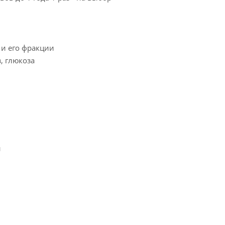
 и его фракции
з, глюкоза
и