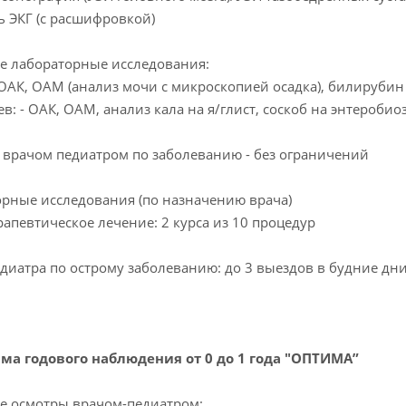
 ЭКГ (с расшифровкой)
е лабораторные исследования:
 ОАК, ОАМ (анализ мочи с микроскопией осадка), билирубин
ев: - ОАК, ОАМ, анализ кала на я/глист, соскоб на энтеробио
врачом педиатром по заболеванию - без ограничений
рные исследования (по назначению врача)
апевтическое лечение: 2 курса из 10 процедур
диатра по острому заболеванию: до 3 выездов в будние дн
ма годового наблюдения от 0 до 1 года "ОПТИМА”
е осмотры врачом-педиатром: