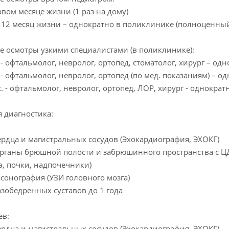
вом месяце жизни (1 раз на дому)
 12 месяц жизни – однократно в поликлинике (полноценны
 осмотры узкими специалистами (в поликлинике):
 - офтальмолог, невролог, ортопед, стоматолог, хирург – од
 - офтальмолог, невролог, ортопед (по мед. показаниям) – о
. - офтальмолог, невролог, ортопед, ЛОР, хирург - однократ
 диагностика:
рдца и магистральных сосудов (Эхокардиография, ЭХОКГ)
ганы брюшной полости и забрюшинного пространства с ЦД
а, почки, надпочечники)
онография (УЗИ головного мозга)
зобедренных суставов до 1 года
ев:
рдца и магистральных сосудов (Эхокардиография, ЭХОКГ)