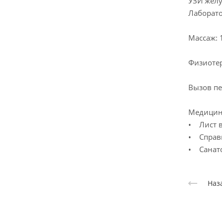
УЗИ желу
Лаборато
Массаж: 
Физиотер
Вызов пе
Медицин
• Лист 
• Справк
• Санато
Наз