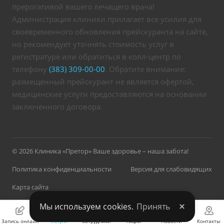
прерогативой вашего лечащего врача!
Администрация клиники прилагает все усилия для
своевременного обновления прейскуранта на сайте,
но рекомендует уточнять стоимость услуг в
регистратуре или обратиться в колл-центр по
телефону
(383) 309-00-00
. Обратите внимание:
размещенный прейскурант не является офертой,
медицинские услуги предоставляются на основании
заключенного договора.
© 2026 Клиника «Претор» Ваше здоровье – наша забота!
Политика конфиденциальности
Версия для слабовидящих
Карта сайта
Мы используем cookies.
Принять
Запись онлайн
Услуги
Сотрудники
Акции
Новости
Контакты