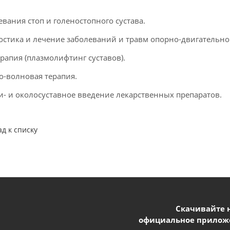
евания стоп и голеностопного сустава.
остика и лечение заболеваний и травм опорно-двигательног
ерапия (плазмолифтинг суставов).
о-волновая терапия.
и- и околосуставное введение лекарственных препаратов.
ад к списку
Скачивайте 
официальное прилож