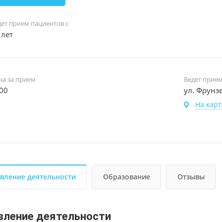
дет прием пациентов с
 лет
на за прием
Ведет прие
00
ул. Фрунзе
На карт
вление деятельности
Образование
Отзывы
вление деятельности