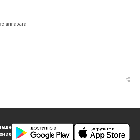
о аппарата.
наше
ение