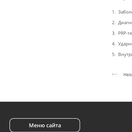
Забол
Диагн
PRP-т
Ударн
Внутр
Наз
Меню сайта