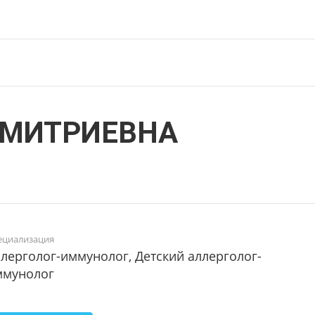
ДМИТРИЕВНА
ециализация
лерголог-иммунолог, Детский аллерголог-
ммунолог