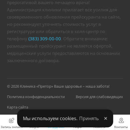
прерогативой вашего лечащего врача!
Администрация клиники прилагает все усилия для
своевременного обновления прейскуранта на сайте,
но рекомендует уточнять стоимость услуг в
регистратуре или обратиться в колл-центр по
телефону
(383) 309-00-00
. Обратите внимание:
размещенный прейскурант не является офертой,
медицинские услуги предоставляются на основании
заключенного договора.
© 2026 Клиника «Претор» Ваше здоровье – наша забота!
Политика конфиденциальности
Версия для слабовидящих
Карта сайта
Мы используем cookies.
Принять
Запись онлайн
Услуги
Сотрудники
Акции
Новости
Контакты