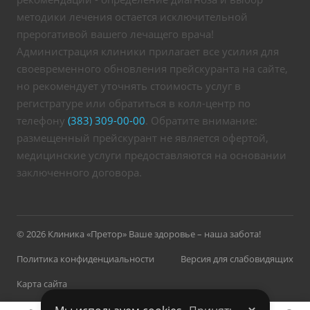
методики лечения остается исключительной
прерогативой вашего лечащего врача!
Администрация клиники прилагает все усилия для
своевременного обновления прейскуранта на сайте,
но рекомендует уточнять стоимость услуг в
регистратуре или обратиться в колл-центр по
телефону
(383) 309-00-00
. Обратите внимание:
размещенный прейскурант не является офертой,
медицинские услуги предоставляются на основании
заключенного договора.
© 2026 Клиника «Претор» Ваше здоровье – наша забота!
Политика конфиденциальности
Версия для слабовидящих
Карта сайта