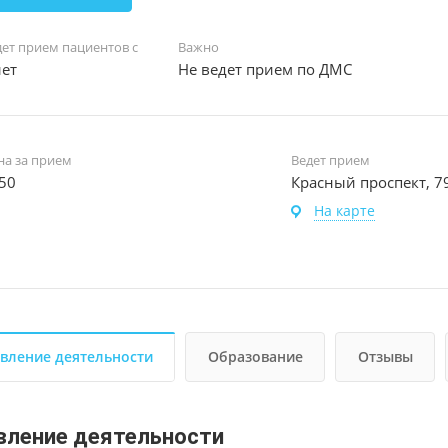
дет прием пациентов с
Важно
лет
Не ведет прием по ДМС
на за прием
Ведет прием
50
Красный проспект, 7
На карте
вление деятельности
Образование
Отзывы
вление деятельности