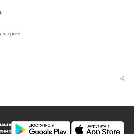
.
аллергии.
наше
ение