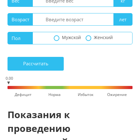
Вес
кг
Возраст
лет
Мужской
Женский
Пол
Рассчитать
0.00
▼
Дефицит
Норма
Избыток
Ожирение
Показания к
проведению