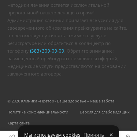
методики лечения остается исключительной
прерогативой вашего лечащего врача!
Администрация клиники прилагает все усилия для
своевременного обновления прейскуранта на сайте,
но рекомендует уточнять стоимость услуг в
регистратуре или обратиться в колл-центр по
телефону
(383) 309-00-00
. Обратите внимание:
размещенный прейскурант не является офертой,
медицинские услуги предоставляются на основании
заключенного договора.
© 2026 Клиника «Претор» Ваше здоровье – наша забота!
Политика конфиденциальности
Версия для слабовидящих
Карта сайта
Мы используем cookies.
Принять