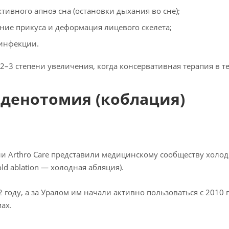
тивного апноэ сна (остановки дыхания во сне);
ие прикуса и деформация лицевого скелета;
 инфекции.
–3 степени увеличения, когда консервативная терапия в те
денотомия (коблация)
ии Arthro Care представили медицинскому сообществу хол
ld ablation — холодная абляция).
 году, а за Уралом им начали активно пользоваться с 2010
ах.