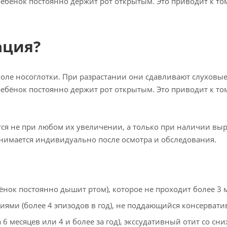
ребёнок постоянно держит рот открытым. Это приводит к то
ация?
ле носоглотки. При разрастании они сдавливают слуховые 
ребёнок постоянно держит рот открытым. Это приводит к то
тся не при любом их увеличении, а только при наличии в
нимается индивидуально после осмотра и обследования.
ёнок постоянно дышит ртом), которое не проходит более 3 
иями (более 4 эпизодов в год), не поддающийся консерват
6 месяцев или 4 и более за год), экссудативный отит со сн