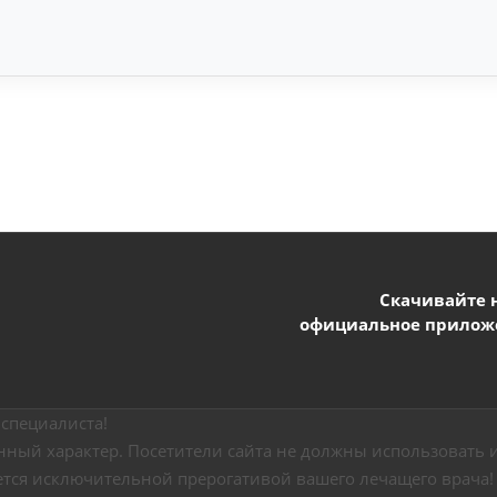
Скачивайте 
официальное прилож
специалиста!
ный характер. Посетители сайта не должны использовать и
ется исключительной прерогативой вашего лечащего врача!