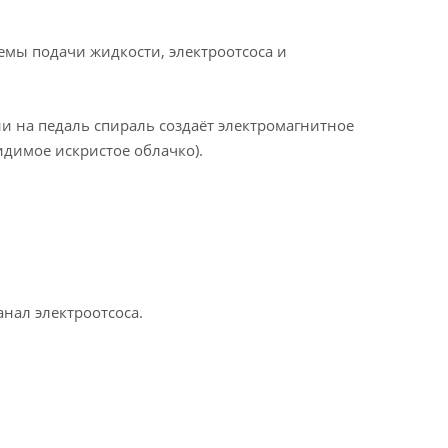
емы подачи жидкости, электроотсоса и
и на педаль спираль создаёт электромагнитное
идимое искристое облачко).
анал электроотсоса.