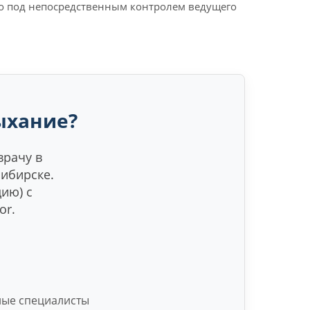
о под непосредственным контролем ведущего
ыхание?
врачу в
ибирске.
ию) с
or.
ные специалисты