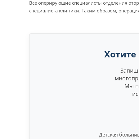
Все оперирующие специалисты отделения ото
специалиста клиники. Таким образом, операци
Хотите
Запиши
многопр
Мы п
ис
Детская больни