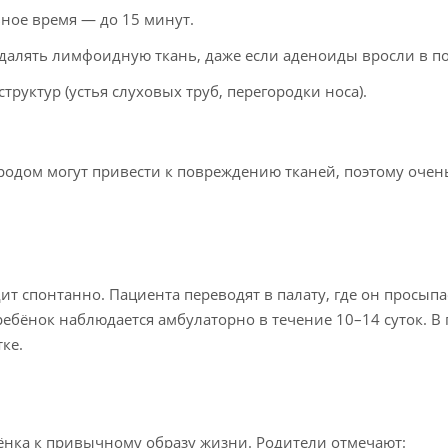
ное время — до 15 минут.
далять лимфоидную ткань, даже если аденоиды вросли в по
уктур (устья слуховых труб, перегородки носа).
одом могут привести к повреждению тканей, поэтому очен
т спонтанно. Пациента переводят в палату, где он просып
 ребёнок наблюдается амбулаторно в течение 10–14 суток. 
ке.
ёнка к привычному образу жизни. Родители отмечают: