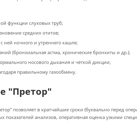
ой функции слуховых труб;
зновение средних отитов;
с ней ночного и утреннего кашля;
ний (бронхиальная астма, хронические бронхиты и др.);
нормального носового дыхания и чёткой дикции;
агодаря правильному газообмену.
е "Претор"
тор" позволяет в кратчайшие сроки (буквально перед опе
ых показателей анализов, оперативная оценка узкими спец