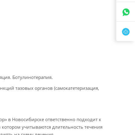
яция. Ботулинотерапия.
кций тазовых органов (самокатетеризация,
ор» в Новосибирске ответственно подходит к
в котором учитываются длительность течения
лиять на схему лечения.