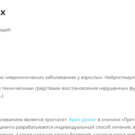
х
юдей:
 неврологических заболеваниях у взрослых. Нейростимул
 техническими средствами восстановления нарушенных фун
).
еванием является простатит.
Врач-уролог
в клинике «Прет
циента разрабатывается индивидуальный способ лечения, 
ения, а также наличие других болезней, которые могут пов