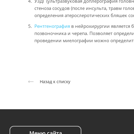
УЗДГ (ультразвуковая доплерография головно
стеноза сосудов (после инсульта, травм гол
определения атерослеротических бляшек со
Рентгенография
в нейрохирургии является 
позвоночника и черепа. Позволяет определ
проведении миелографии можно определит
Назад к списку
Меню сайта