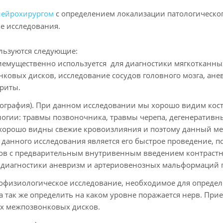
нейрохирургом
с определением локализации патологического
ые исследования.
льзуются следующие:
иемущественно используется для диагностики мягкотканных
ковых дисков, исследование сосудов головного мозга, ан
уриты.
графия). При данном исследовании мы хорошо видим кост
ологии: травмы позвоночника, травмы черепа, дегенеративн
Т хорошо видны свежие кровоизлияния и поэтому данный м
анного исследования является его быстрое проведение, по
дов с предварительным внутривенным введением контрастн
 диагностики аневризм и артериовенозных мальформаций г
рофизиологическое исследование, необходимое для опреде
 так же определить на каком уровне поражается нерв. При
ах межпозвонковых дисков.