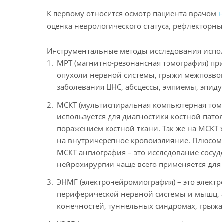
К первому относится осмотр пациента врачом
оценка неврологического статуса, рефлекторн
Инструментальные методы исследования испо
МРТ (магнитно-резонансная томография) пр
опухоли нервной системы, грыжи межпозвон
заболевания ЦНС, абсцессы, эмпиемы, эпид
МСКТ (мультиспиральная компьютерная томо
используется для диагностики костной пат
поражением костной ткани. Так же на МСК
на внутричерепное кровоизлияние. Плюсом д
МСКТ ангиография – это исследование сосу
нейрохирургии чаще всего применяется для
ЭНМГ (электронейромиография) – это элект
периферической нервной системы и мышц, а
конечностей, туннельных синдромах, грыж