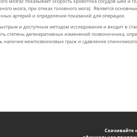
го мозга): показывает скорость кровотока сосудов шеи и го
овного мозга, при отеках головного мога). Является основ
нных артерий и определения показаний для операции.
быстрым и доступным методом исследования и входит в ста
ить степень дегенеративных изменений позвоночника, опр
ь наличие межпозвонковых грыж и сдавление спинномозго
Скачивайте 